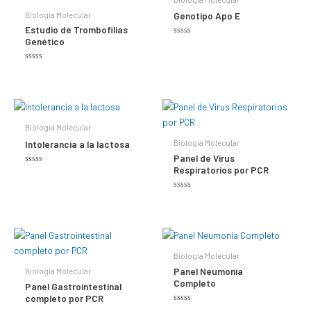
Biología Molecular
Genotipo Apo E
Estudio de Trombofilias
Genético
Valorado
con
0
de
Valorado
5
con
0
de
5
Biología Molecular
Biología Molecular
Intolerancia a la lactosa
Panel de Virus
Respiratorios por PCR
Valorado
con
0
de
Valorado
5
con
0
de
5
Biología Molecular
Panel Neumonía
Biología Molecular
Completo
Panel Gastrointestinal
completo por PCR
Valorado