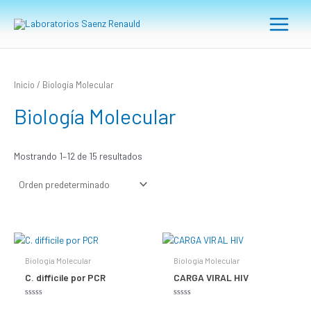
Ir
Main
al
Menu
contenido
Inicio
/ Biología Molecular
Biología Molecular
Mostrando 1–12 de 15 resultados
Biología Molecular
Biología Molecular
C. difficile por PCR
CARGA VIRAL HIV
Valorado
Valorado