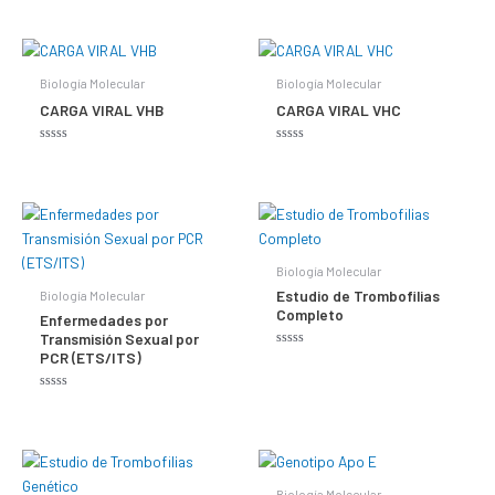
con
con
0
0
de
de
5
5
Biología Molecular
Biología Molecular
CARGA VIRAL VHB
CARGA VIRAL VHC
Valorado
Valorado
con
con
0
0
de
de
5
5
Biología Molecular
Estudio de Trombofilias
Biología Molecular
Completo
Enfermedades por
Transmisión Sexual por
PCR (ETS/ITS)
Valorado
con
0
de
Valorado
5
con
0
de
5
Biología Molecular