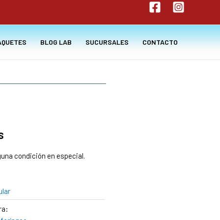
AQUETES
BLOG LAB
SUCURSALES
CONTACTO
s
guna condición en especial.
ular
ra: