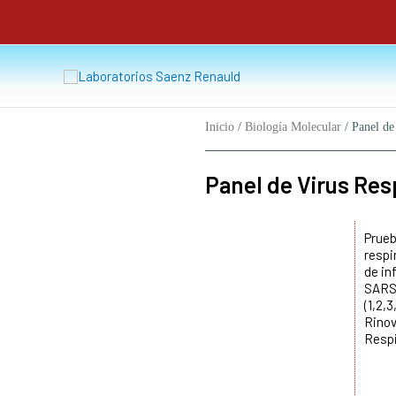
Ir
al
contenido
Inicio
/
Biología Molecular
/ Panel de
Panel de Virus Res
Prueb
respi
de in
SARS-
(1,2,
Rinov
Respi