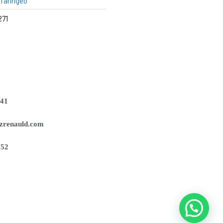
faríngeo
271
141
zrenauld.com
252