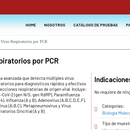
HOME
NOSOTROS
CATÁLOGO DE PRUEBAS
P
 Virus Respiratorios por PCR
piratorios por PCR
Indicacione
a avanzada que detecta múltiples virus
ratorios para diagnósticos rápidos y efectivos
fecciones respiratorias de origen viral. Incluye:
No requiere de nin
CoV-2 (gen N/S, gen RdRP), Parainlfuenza
3,4), Influenza (A y B), Adenovirus (A,B,C,D,E,F),
irus (A,B,C), Metapneumovirus y Virus
Categorías:
ratorios Sincitial (A y B)
Biología Molec
Tipo de muest