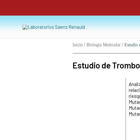
Ir
al
contenido
Inicio
/
Biología Molecular
/ Estudio 
Estudio de Trombof
Anali
relac
riesg
Mutac
Mutac
Mutac