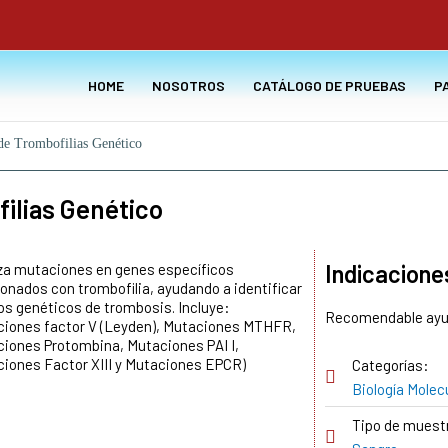
HOME
NOSOTROS
CATÁLOGO DE PRUEBAS
P
de Trombofilias Genético
ilias Genético
Indicacione
za mutaciones en genes específicos
ionados con trombofilia, ayudando a identificar
os genéticos de trombosis. Incluye:
Recomendable ayun
iones factor V (Leyden), Mutaciones MTHFR,
iones Protombina, Mutaciones PAI I,
iones Factor XIII y Mutaciones EPCR)
Categorías:
Biología Molec
Tipo de muest