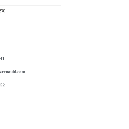
270
141
zrenauld.com
252