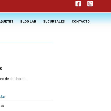
AQUETES
BLOG LAB
SUCURSALES
CONTACTO
s
o de dos horas.
ular
ra: