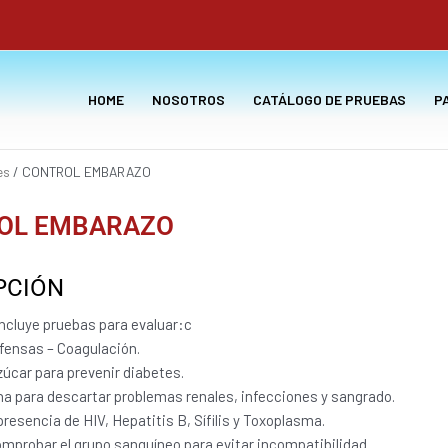
HOME
NOSOTROS
CATÁLOGO DE PRUEBAS
P
es
/ CONTROL EMBARAZO
OL EMBARAZO
PCIÓN
ncluye pruebas para evaluar:c
fensas – Coagulación.
zúcar para prevenir diabetes.
rina para descartar problemas renales, infecciones y sangrado.
presencia de HIV, Hepatitis B, Sífilis y Toxoplasma.
omprobar el grupo sanguíneo para evitar incompatibilidad.