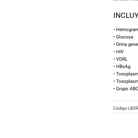
INCLU
• Hemogra
• Glucosa
• Orina gene
• HIV
• VDRL
• HBsAg
• Toxoplas
• Toxoplas
• Grupo AB
Código
LBS