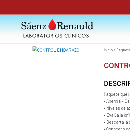
Ir
al
contenido
Inicio
/
Paquet
CONTR
DESCRI
Paquete que i
• Anemia – De
• Niveles de a
• Evalúa la o
• Descarta la 
• Conocer o c