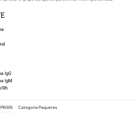
YE
ma
ral
ma IgG
ma IgM
O/Rh
RPK005
Categoría
Paquetes