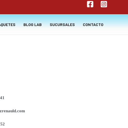
AQUETES
BLOG LAB
SUCURSALES
CONTACTO
141
zrenauld.com
252