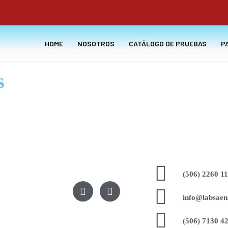
HOME
NOSOTROS
CATÁLOGO DE PRUEBAS
P
s
(506) 2260 1
F
I
a
n
info@labsaen
c
s
e
t
(506) 7130 4
b
a