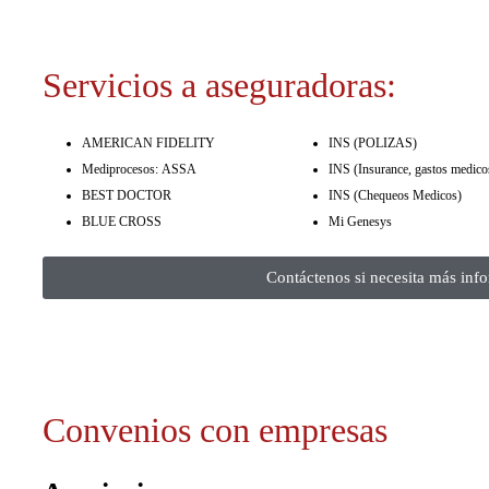
Servicios a aseguradoras:
AMERICAN FIDELITY
INS (POLIZAS)
Mediprocesos: ASSA
INS (Insurance, gastos medico
BEST DOCTOR
INS (Chequeos Medicos)
BLUE CROSS
Mi Genesys
Contáctenos si necesita más info
Convenios con empresas