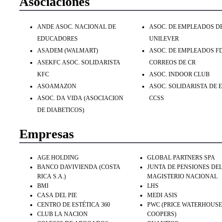
Asociaciones
ANDE ASOC. NACIONAL DE
ASOC. DE EMPLEADOS D
EDUCADORES
UNILEVER
ASADEM (WALMART)
ASOC. DE EMPLEADOS F
ASEKFC ASOC. SOLIDARISTA
CORREOS DE CR
KFC
ASOC. INDOOR CLUB
ASOAMAZON
ASOC. SOLIDARISTA DE 
ASOC. DA VIDA (ASOCIACION
CCSS
DE DIABETICOS)
Empresas
AGE HOLDING
GLOBAL PARTNERS SPA
BANCO DAVIVIENDA (COSTA
JUNTA DE PENSIONES DE
RICA S.A.)
MAGISTERIO NACIONAL
BMI
LHS
CASA DEL PIE
MEDI ASIS
CENTRO DE ESTÉTICA 360
PWC (PRICE WATERHOUSE
CLUB LA NACION
COOPERS)