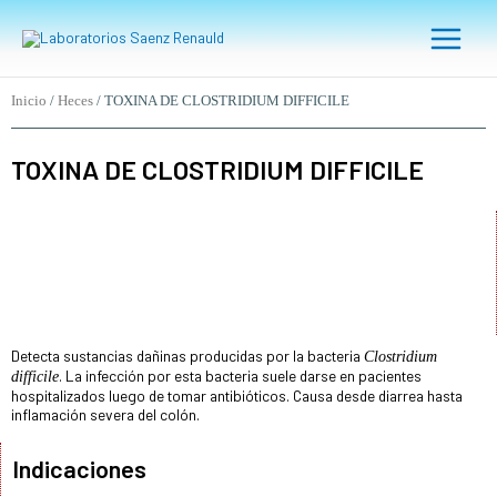
Ir
Main
al
Menu
contenido
Inicio
/
Heces
/ TOXINA DE CLOSTRIDIUM DIFFICILE
TOXINA DE
CLOSTRIDIUM DIFFICILE
Detecta sustancias dañinas producidas por la bacteria
Clostridium
. La infección por esta bacteria suele darse en pacientes
difficile
hospitalizados luego de tomar antibióticos. Causa desde diarrea hasta
inflamación severa del colón.
Indicaciones