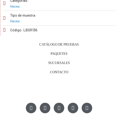
Categorías:
Heces
Tipo de muestra:
Heces
Código: LBSR136
CATÁLOGO DE PRUEBAS
PAQUETES
SUCURSALES
CONTACTO
P
E
W
F
I
h
n
h
a
n
o
v
a
c
s