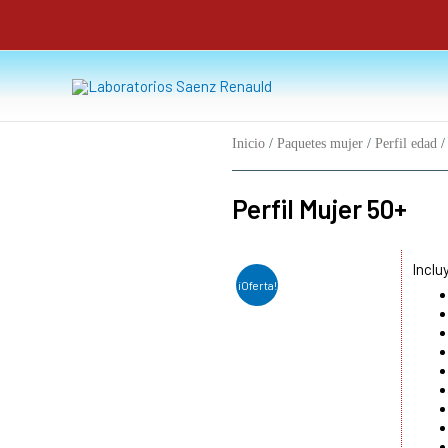
Ir
al
contenido
Inicio
/
Paquetes mujer
/
Perfil edad
/
Perfil Mujer 50+
Inclu
¡Oferta!