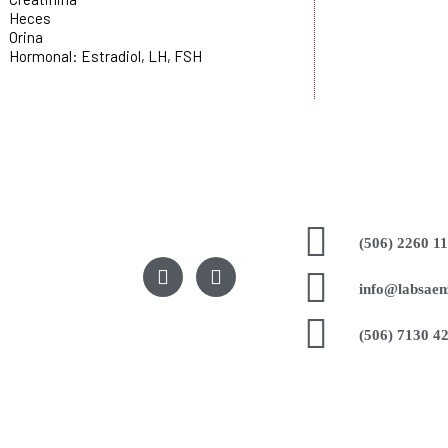
Heces
Orina
Hormonal: Estradiol, LH, FSH
(506) 2260 1
F
I
a
n
info@labsaen
c
s
e
t
(506) 7130 4
b
a
o
g
o
r
k
a
m