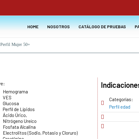
HOME
NOSOTROS
CATÁLOGO DE PRUEBAS
P
 Perfil Mujer 50+
Indicacione
ye:
Hemograma
VES
Categorías:
Glucosa
Perfil edad
Perfil de Lípidos
Ácido Úrico,
Nitrógeno Ureíco
Fosfata Alcalina
Electrolitos (Sodio, Potasio y Cloruro)
Creatinina