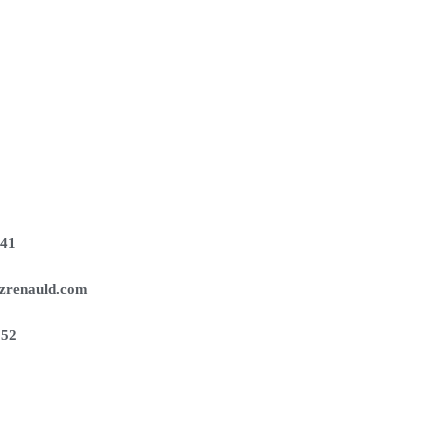
141
zrenauld.com
252