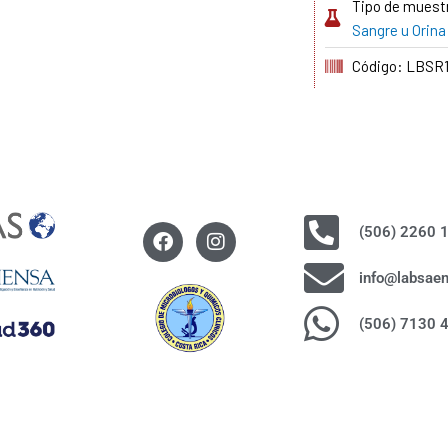
Tipo de muest
Sangre u Orina
Código: LBSR
F
I
(506) 2260 
a
n
c
s
info@labsae
e
t
b
a
(506) 7130 
o
g
o
r
k
a
m