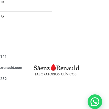
ra:
173
1141
nzrenauld.com
4252