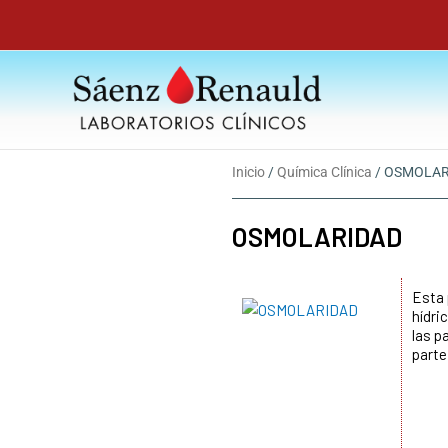
Ir
al
contenido
Inicio
/
Química Clínica
/ OSMOLAR
OSMOLARIDAD
Esta 
hídri
las p
parte 