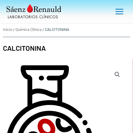
Ir
Main
al
Menu
contenido
Inicio
/
Química Clínica
/ CALCITONINA
CALCITONINA