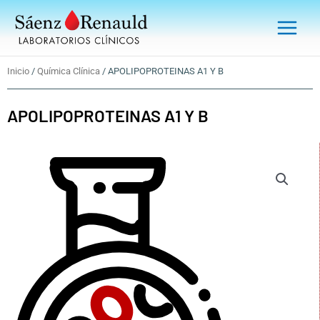
Ir
Main
al
Menu
contenido
Inicio
/
Química Clínica
/ APOLIPOPROTEINAS A1 Y B
APOLIPOPROTEINAS A1 Y B