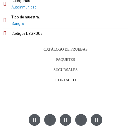
Categorías:
Autoinmunidad
Tipo de muestra:
Sangre
Código: LBSR005
CATÁLOGO DE PRUEBAS
PAQUETES
SUCURSALES
CONTACTO
P
E
W
F
I
h
n
h
a
n
o
v
a
c
s