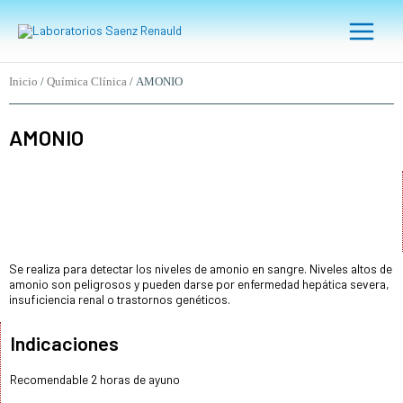
Ir
Main
al
Menu
contenido
Inicio
/
Química Clínica
/ AMONIO
AMONIO
Se realiza para detectar los niveles de amonio en sangre. Niveles altos de
amonio son peligrosos y pueden darse por enfermedad hepática severa,
insuficiencia renal o trastornos genéticos.
Indicaciones
Recomendable 2 horas de ayuno