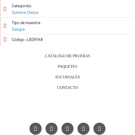
Categorías:
Química Clínica
Tipo de muestra:
Sangre
Código: LBSR148
CATÁLOGO DE PRUEBAS
PAQUETES
SUCURSALES
CONTACTO
P
E
W
F
I
h
n
h
a
n