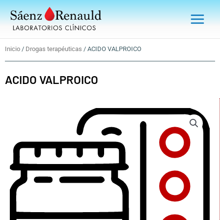
Ir
Main
al
Menu
contenido
Inicio
/
Drogas terapéuticas
/ ACIDO VALPROICO
ACIDO VALPROICO