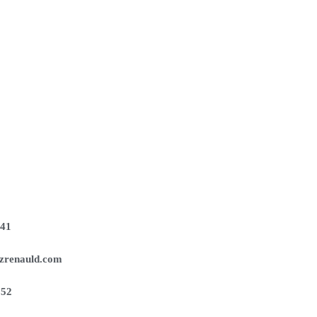
141
zrenauld.com
252