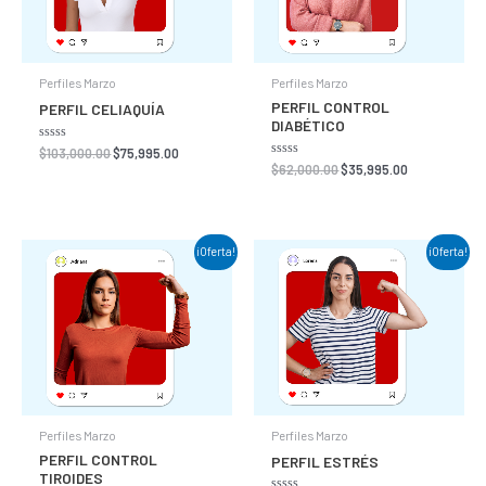
Perfiles Marzo
Perfiles Marzo
PERFIL CONTROL
PERFIL CELIAQUÍA
DIABÉTICO
Valorado
$
103,000.00
$
75,995.00
con
Valorado
$
62,000.00
$
35,995.00
0
con
de
0
5
de
5
El
El
El
El
¡Oferta!
¡Oferta!
precio
precio
precio
precio
original
actual
original
actual
era:
es:
era:
es:
$51,000.00.
$39,995.00.
$52,000.00.
$35,990.00.
Perfiles Marzo
Perfiles Marzo
PERFIL CONTROL
PERFIL ESTRÉS
TIROIDES