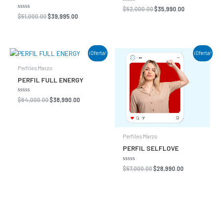
Valorado
$
52,000.00
$
35,990.00
con
Valorado
$
51,000.00
$
39,995.00
0
con
de
0
5
de
5
El
El
El
El
¡Oferta!
¡Oferta!
precio
precio
precio
precio
original
actual
original
actual
Perfiles Marzo
era:
es:
era:
es:
PERFIL FULL ENERGY
$64,000.00.
$38,990.00.
$57,000.00.
$28,990.00.
Valorado
$
64,000.00
$
38,990.00
con
0
de
5
Perfiles Marzo
PERFIL SELFLOVE
Valorado
$
57,000.00
$
28,990.00
con
0
de
5